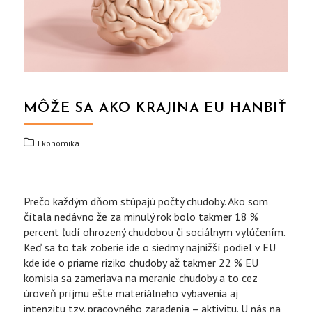
MÔŽE SA AKO KRAJINA EU HANBIŤ
Ekonomika
Prečo každým dňom stúpajú počty chudoby. Ako som
čítala nedávno že za minulý rok bolo takmer 18 %
percent ľudí ohrozený chudobou či sociálnym vylúčením.
Keď sa to tak zoberie ide o siedmy najnižší podiel v EU
kde ide o priame riziko chudoby až takmer 22 % EU
komisia sa zameriava na meranie chudoby a to cez
úroveň príjmu ešte materiálneho vybavenia aj
intenzitu tzv. pracovného zaradenia – aktivitu. U nás na