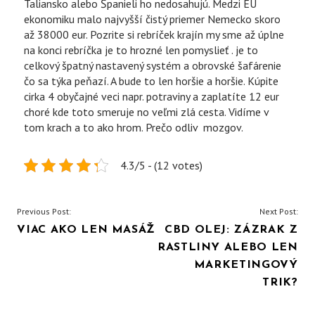
Taliansko alebo Španieli ho nedosahujú. Medzi EU
ekonomiku malo najvyšší čistý priemer Nemecko skoro
až 38000 eur. Pozrite si rebríček krajín my sme až úplne
na konci rebríčka je to hrozné len pomyslieť . je to
celkový špatný nastavený systém a obrovské šafárenie
čo sa týka peňazí. A bude to len horšie a horšie. Kúpite
cirka 4 obyčajné veci napr. potraviny a zaplatíte 12 eur
choré kde toto smeruje no veľmi zlá cesta. Vidíme v
tom krach a to ako hrom. Prečo odliv mozgov.
4.3/5 - (12 votes)
NAVIGACE
Previous Post:
Next Post:
VIAC AKO LEN MASÁŽ
CBD OLEJ: ZÁZRAK Z
PRO
RASTLINY ALEBO LEN
PŘÍSPĚVEK
MARKETINGOVÝ
TRIK?