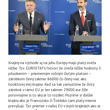
Krajiny na východe aj na juhu Európy majú platy oveľa
nižšie. Tzv. EUROSTATU hovorí že oveľa nižšie hodnoty. S
pôsobením – priemerným ročným čistým platom –
zárobkom činný takmer 86000 čo činný viac ako
hociktorej inej krajine. Keď sa tak zamyslíme že čistý
zárobok v rámci EU je len takmer 29000 eur čiže
porovnajme si to aký je to rozdiel. Pozrime si ďalšie
krajiny ako je Francúzsko či Švédsko tam platy mierne
prevyšujú. Tzv. priemer v našej EU v iných krajinách ako je