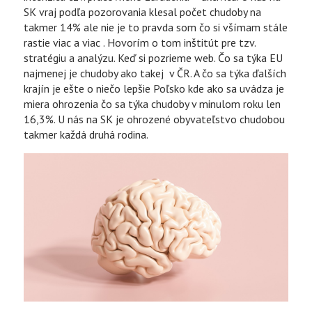
SK vraj podľa pozorovania klesal počet chudoby na
takmer 14% ale nie je to pravda som čo si všímam stále
rastie viac a viac . Hovorím o tom inštitút pre tzv.
stratégiu a analýzu. Keď si pozrieme web. Čo sa týka EU
najmenej je chudoby ako takej v ČR. A čo sa týka ďalších
krajín je ešte o niečo lepšie Poľsko kde ako sa uvádza je
miera ohrozenia čo sa týka chudoby v minulom roku len
16,3%. U nás na SK je ohrozené obyvateľstvo chudobou
takmer každá druhá rodina.