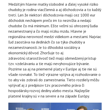
Medzitým hlavne matky slobodné a ďalej vysoké riziko
chudoby je rodina viacčlenná a aj dôchodcovia a to každý
tretí. Len že niektorí dôchodcovia majú cez 1000 eur
dôchodok nechápem prečo im to neznížia a nedajú
chudobe čo má minimum. Ešte veľmi sú ohrozený ľudia
nezamestnaný a čo majú nízku mzdu. Hlavne je
regionálna nerovnosť medzi vidiekom a mestami. Najviac
ľud zaostáva na dedinách čo sa týka chudoby a
nezamestnanosti. Je to dlhodobá sociálny a
ekonomický dôvod. Zhoršuje to aj
zdravotnú starostlivosť tiež majú obmedzený prístup
tzv. vzdelávaniu a tie majú nevyhovujúce bývanie.
Pozrime sa aj na priemerné platy v Európe aj tie nie sú
všade rovnaké. To tiež výrazne vplýva aj rozhodovanie o
to aby vás zobrali do zamestnania. Tieto rozdiely môžu
vplývať aj z predpisov tzv. pracovného práva či
hospodársky rozvoj dediny alebo mesta. Najlepšie
platené krajiny sú v na severe a na západe Európy.