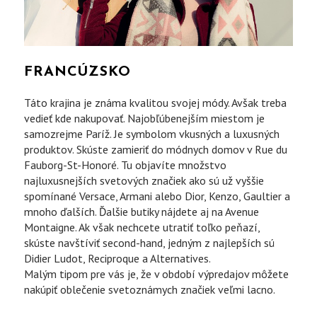
FRANCÚZSKO
Táto krajina je známa kvalitou svojej módy. Avšak treba
vedieť kde nakupovať
. Najobľúbenejším miestom je
samozrejme Paríž. Je symbolom vkusných a luxusných
produktov. Skúste zamieriť do módnych domov v Rue du
Fauborg-St-Honoré. Tu objavíte množstvo
najluxusnejších svetových značiek ako sú už vyššie
spomínané Versace, Armani alebo Dior, Kenzo, Gaultier a
mnoho ďalších. Ďalšie butiky nájdete aj na Avenue
Montaigne. Ak však nechcete utratiť toľko peňazí,
skúste navštíviť second-hand, jedným z najlepších sú
Didier Ludot, Reciproque a Alternatives.
Malým tipom pre vás je, že v období výpredajov môžete
nakúpiť oblečenie svetoznámych značiek veľmi lacno.