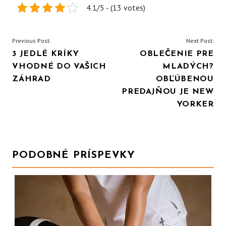
4.1/5 - (13 votes)
NAVIGACE
Previous Post:
Next Post:
3 JEDLÉ KRÍKY
OBLEČENIE PRE
PRO
VHODNÉ DO VAŠICH
MLADÝCH?
PŘÍSPĚVEK
ZÁHRAD
OBĽÚBENOU
PREDAJŇOU JE NEW
YORKER
PODOBNÉ PRÍSPEVKY