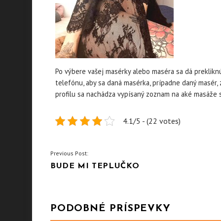
Po výbere vašej masérky alebo maséra sa dá prekliknúť
telefónu, aby sa daná masérka, prípadne daný masér, 
profilu sa nachádza vypísaný zoznam na aké masáže s
4.1/5 - (22 votes)
NAVIGACE
Previous Post:
BUDE MI TEPLUČKO
PRO
PŘÍSPĚVEK
PODOBNÉ PRÍSPEVKY