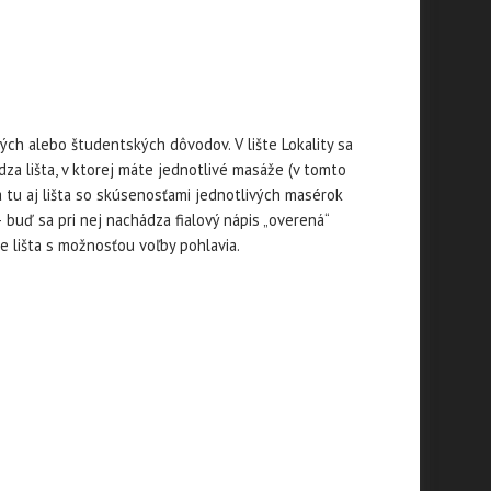
vných alebo študentských dôvodov. V lište Lokality sa
za lišta, v ktorej máte jednotlivé masáže (v tomto
a tu aj lišta so skúsenosťami jednotlivých masérok
buď sa pri nej nachádza fialový nápis „overená“
e lišta s možnosťou voľby pohlavia.