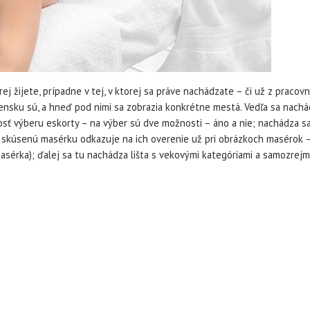
rej žijete, prípadne v tej, v ktorej sa práve nachádzate – či už z praco
vensku sú, a hneď pod nimi sa zobrazia konkrétne mestá. Vedľa sa nachád
nosť výberu eskorty – na výber sú dve možnosti – áno a nie; nachádza s
 skúsenú masérku odkazuje na ich overenie už pri obrázkoch masérok – 
masérka); ďalej sa tu nachádza lišta s vekovými kategóriami a samozrejm