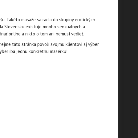
šu. Takéto masáže sa radia do skupiny erotických
Na Slovensku existuje mnoho senzuálnych a
nať online a nikto o tom ani nemusí vedieť.
rejme táto stránka povolí svojmu klientovi aj výber
výber iba jednu konkrétnu masérku!