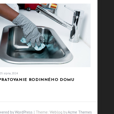
05 srpna, 2024
PRATOVANIE RODINNÉHO DOMU
wered by WordPress
|
Theme: Weblog by
Acme Themes