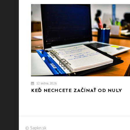
12 ledna, 2026
KEĎ NECHCETE ZAČÍNAŤ OD NULY
© Sapkn.sk