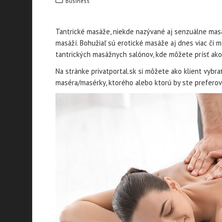
Business
Tantrické masáže, niekde nazývané aj senzuálne masá
masáží. Bohužiaľ sú erotické masáže aj dnes viac či m
tantrických masážnych salónov, kde môžete prísť ako
Na stránke privatportal.sk si môžete ako klient vybr
maséra/masérky, ktorého alebo ktorú by ste preferova