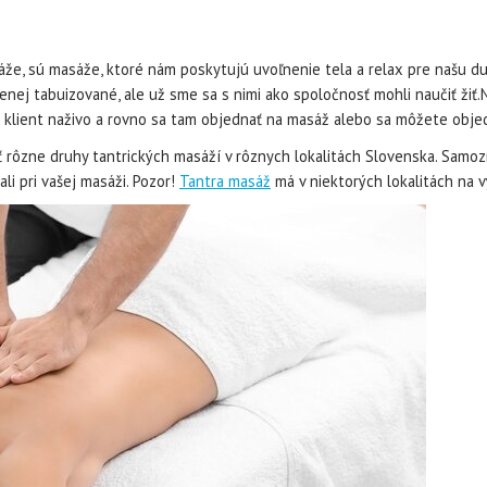
že, sú masáže, ktoré nám poskytujú uvoľnenie tela a relax pre našu du
enej tabuizované, ale už sme sa s nimi ako spoločnosť mohli naučiť žiť.
 klient naživo a rovno sa tam objednať na masáž alebo sa môžete objed
ať rôzne druhy tantrických masáží v rôznych lokalitách Slovenska. Samoz
li pri vašej masáži. Pozor!
Tantra masáž
má v niektorých lokalitách na 