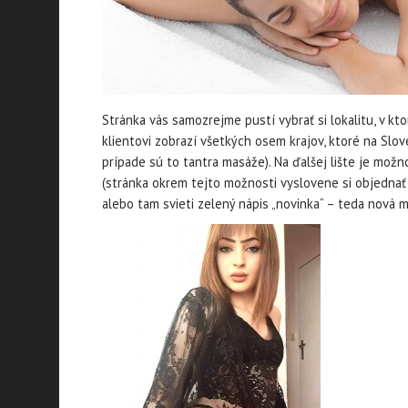
Stránka vás samozrejme pustí vybrať si lokalitu, v kto
klientovi zobrazí všetkých osem krajov, ktoré na Slo
prípade sú to tantra masáže). Na ďalšej lište je mož
(stránka okrem tejto možnosti vyslovene si objednať
alebo tam svieti zelený nápis „novinka“ – teda nová 