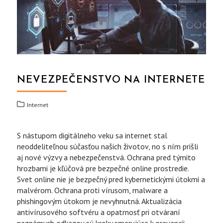
NEVEZPEČENSTVO NA INTERNETE
Internet
S nástupom digitálneho veku sa internet stal
neoddeliteľnou súčasťou našich životov, no s ním prišli
aj nové výzvy a nebezpečenstvá. Ochrana pred týmito
hrozbami je kľúčová pre bezpečné online prostredie.
Svet online nie je bezpečný pred kybernetickými útokmi a
malvérom. Ochrana proti vírusom, malware a
phishingovým útokom je nevyhnutná. Aktualizácia
antivírusového softvéru a opatrnosť pri otváraní
neznámych odkazov sú kroky smerujúce k prevencii.