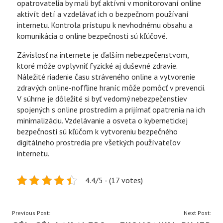
opatrovatelia by mali byť aktívni v monitorovaní online
aktivít detí a vzdelávať ich o bezpečnom používaní
internetu. Kontrola prístupu k nevhodnému obsahu a
komunikácia o online bezpečnosti sú kľúčové.
Závislosť na internete je ďalším nebezpečenstvom,
ktoré môže ovplyvniť fyzické aj duševné zdravie.
Náležité riadenie času stráveného online a vytvorenie
zdravých online-noffline hraníc môže pomôcť v prevencii.
V súhrne je dôležité si byť vedomý nebezpečenstiev
spojených s online prostredím a prijímať opatrenia na ich
minimalizáciu. Vzdelávanie a osveta o kybernetickej
bezpečnosti sú kľúčom k vytvoreniu bezpečného
digitálneho prostredia pre všetkých používateľov
internetu.
4.4/5 - (17 votes)
NAVIGACE
Previous Post:
Next Post: