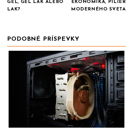
GÉL, GÉL LAK ALEBO
EKONOMIKA, PILIER
PRO
LAK?
MODERNÉHO SVETA
PŘÍSPĚVEK
PODOBNÉ PRÍSPEVKY